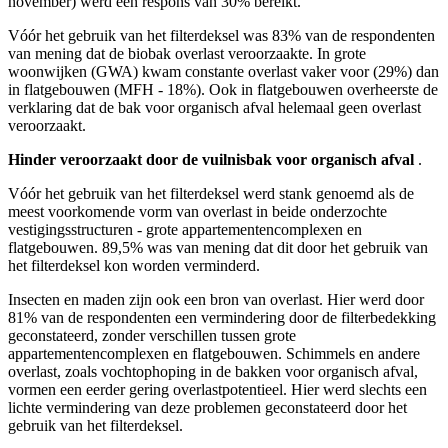
november) werd een respons van 30% bereikt.
Vóór het gebruik van het filterdeksel was 83% van de respondenten
van mening dat de biobak overlast veroorzaakte. In grote
woonwijken (GWA) kwam constante overlast vaker voor (29%) dan
in flatgebouwen (MFH - 18%). Ook in flatgebouwen overheerste de
verklaring dat de bak voor organisch afval helemaal geen overlast
veroorzaakt.
Hinder veroorzaakt door de vuilnisbak voor organisch afval
.
Vóór het gebruik van het filterdeksel werd stank genoemd als de
meest voorkomende vorm van overlast in beide onderzochte
vestigingsstructuren - grote appartementencomplexen en
flatgebouwen. 89,5% was van mening dat dit door het gebruik van
het filterdeksel kon worden verminderd.
Insecten en maden zijn ook een bron van overlast. Hier werd door
81% van de respondenten een vermindering door de filterbedekking
geconstateerd, zonder verschillen tussen grote
appartementencomplexen en flatgebouwen. Schimmels en andere
overlast, zoals vochtophoping in de bakken voor organisch afval,
vormen een eerder gering overlastpotentieel. Hier werd slechts een
lichte vermindering van deze problemen geconstateerd door het
gebruik van het filterdeksel.